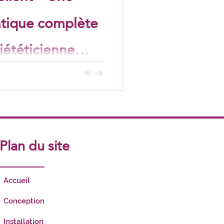
atique complète
ététicienne
solution informatique
éticienne Pédiatrique ⭐
Plan du site
Accueil
Conception
Installation