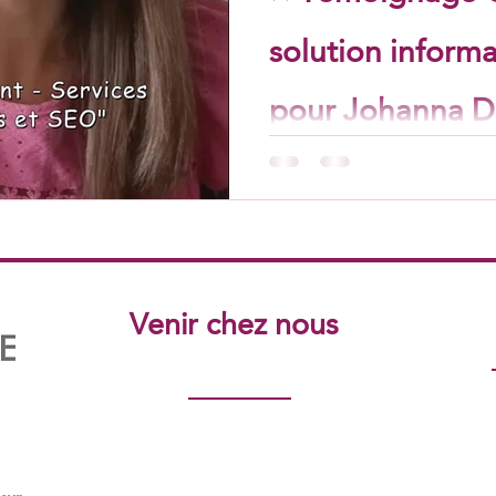
solution inform
pour Johanna Di
Pédiatrique ⭐
⭐ Témoignage Client – Une 
complète pour Johanna Diét
Venir chez nous