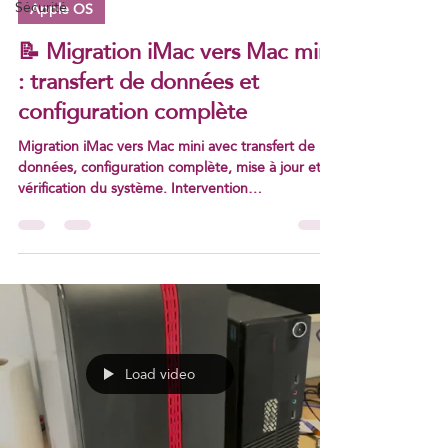
Sécurité
Apple OS
📝 Migration iMac vers Mac mini
: transfert de données et
configuration complète
Migration iMac vers Mac mini avec transfert de
données, configuration complète, mise à jour et
vérification du système. Intervention
professionnelle dans le Var.
Load video