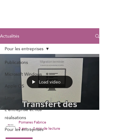
Actualités
Pour les entreprises
Publications
Microsoft Windows
Load video
Apple OS
Linux
L'entreprise et nos
réalisations
Pomares Fabrice
5 avr.
2 min de lecture
Pour les entreprises