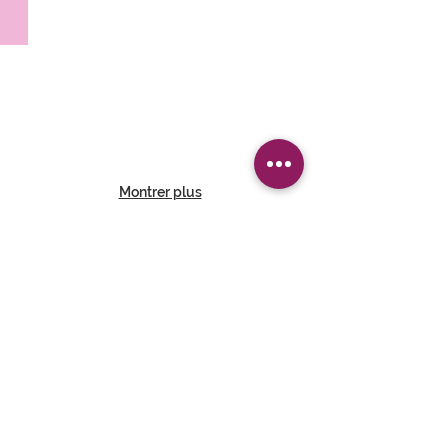
Windows 11
Windows
11
Montrer plus
Nos coordonnées
2 Impasse du Jardinier,
83110 Sanary-